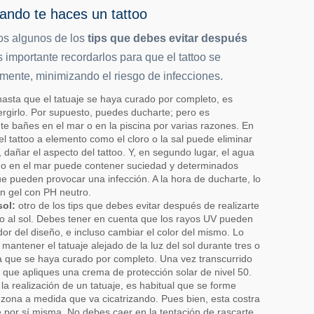
uando te haces un tattoo
os algunos de los
tips que debes evitar después
s importante recordarlos para que el tattoo se
mente, minimizando el riesgo de infecciones.
asta que el tatuaje se haya curado por completo, es
ergirlo. Por supuesto, puedes ducharte; pero es
e bañes en el mar o en la piscina por varias razones. En
el tattoo a elemento como el cloro o la sal puede eliminar
así, dañar el aspecto del tattoo. Y, en segundo lugar, el agua
a o en el mar puede contener suciedad y determinados
e pueden provocar una infección. A la hora de ducharte, lo
un gel con PH neutro.
sol:
otro de los tips que debes evitar después de realizarte
lo al sol. Debes tener en cuenta que los rayos UV pueden
or del diseño, e incluso cambiar el color del mismo. Lo
ntener el tatuaje alejado de la luz del sol durante tres o
 que se haya curado por completo. Una vez transcurrido
s que apliques una crema de protección solar de nivel 50.
s la realización de un tatuaje, es habitual que se forme
 zona a medida que va cicatrizando. Pues bien, esta costra
 por sí misma. No debes caer en la tentación de rascarte