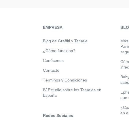
EMPRESA
BL
Blog de Graffiti y Tatuaje
Más 
Parí
¿Cómo funciona?
segu
Conócenos
Cómo
infe
Contacto
Baby
Términos y Condiciones
sabe
IV Estudio sobre los Tatuajes en
Ephe
España
que 
¿Cuá
en e
Redes Sociales