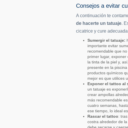
Consejos a evitar c
A continuación te contam
de hacerte un tatuaje
. E
cicatrice y cure adecuada
Sumergir el tatuaje:
h
importante evitar sum
recomendable que no t
primer lugar, exponer 
la tinta de la piel y, 
presente en la piscin
productos químicos qu
mejor es que utilices 
Exponer el tattoo al 
un tatuaje es exponer
crear ampollas alreded
más recomendable es ma
cuatro semanas, hasta
ese tiempo, lo ideal e
Rascar el tattoo
: tra
costra alrededor de la
debe secarse y caerse