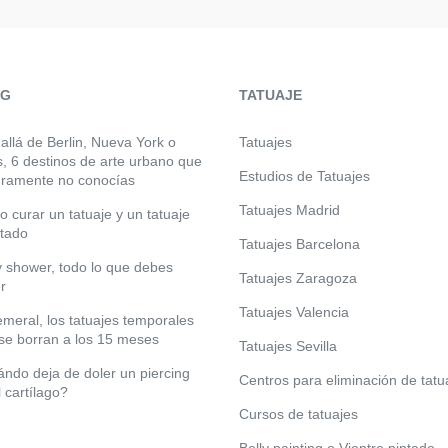
OG
TATUAJE
allá de Berlin, Nueva York o
Tatuajes
s, 6 destinos de arte urbano que
Estudios de Tatuajes
ramente no conocías
Tatuajes Madrid
 curar un tatuaje y un tatuaje
ctado
Tatuajes Barcelona
 shower, todo lo que debes
Tatuajes Zaragoza
r
Tatuajes Valencia
meral, los tatuajes temporales
se borran a los 15 meses
Tatuajes Sevilla
ndo deja de doler un piercing
Centros para eliminación de tatu
l cartílago?
Cursos de tatuajes
Belly painting o Vientre pintado