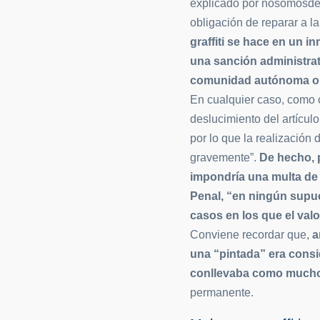
explicado por nosomosdeli
obligación de reparar a l
graffiti se hace en un i
una sanción administrati
comunidad autónoma o a
En cualquier caso, como c
deslucimiento del artícul
por lo que la realización 
gravemente”.
De hecho, 
impondría una multa de
Penal, “en ningún supu
casos en los que el valo
Conviene recordar que,
a
una “pintada” era consid
conllevaba como mucho 
permanente.