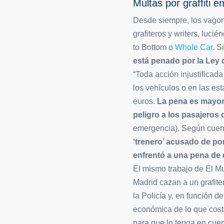
Multas por graffiti 
Desde siempre, los vagon
grafiteros y writers, luc
to Bottom o
Whole Car
. 
está penado por la Ley 
“Toda acción injustificad
los vehículos o en las es
euros.
La pena es mayor 
peligro a los pasajeros 
emergencia). Según cuen
‘trenero’ acusado de pon
enfrentó a una pena de 
El mismo trabajo de El Mu
Madrid cazan a un grafite
la Policía y, en función d
económica de lo que costar
para que lo tenga en cuen