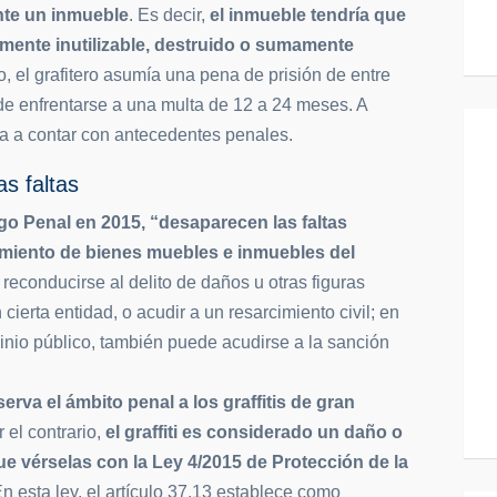
te un inmueble
. Es decir,
el inmueble tendría que
mente inutilizable, destruido o sumamente
o, el grafitero asumía una pena de prisión de entre
de enfrentarse a una multa de 12 a 24 meses. A
ría a contar con antecedentes penales.
as faltas
go Penal en 2015, “desaparecen las faltas
imiento de bienes muebles e inmuebles del
reconducirse al delito de daños u otras figuras
 cierta entidad, o acudir a un resarcimiento civil; en
inio público, también puede acudirse a la sanción
erva el ámbito penal a los graffitis de gran
r el contrario,
el graffiti es considerado un daño o
ue vérselas con la Ley 4/2015 de Protección de la
En esta ley, el artículo 37.13 establece como