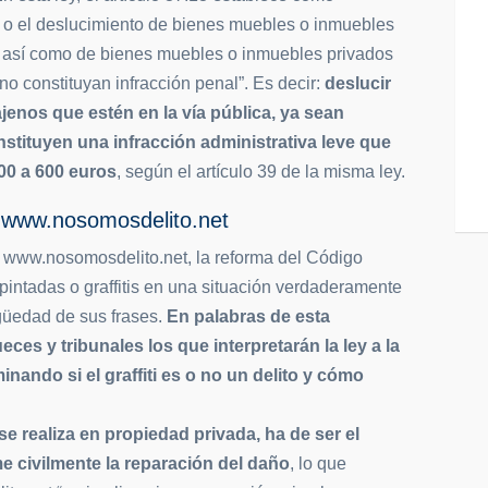
s o el deslucimiento de bienes muebles o inmuebles
o, así como de bienes muebles o inmuebles privados
no constituyan infracción penal”. Es decir:
deslucir
jenos que estén en la vía pública, ya sean
nstituyen una infracción administrativa leve que
00 a 600 euros
, según el artículo 39 de la misma ley.
e www.nosomosdelito.net
 www.nosomosdelito.net, la reforma del Código
pintadas o graffitis en una situación verdaderamente
güedad de sus frases.
En palabras de esta
eces y tribunales los que interpretarán la ley a la
minando si el graffiti es o no un delito y cómo
ti se realiza en propiedad privada, ha de ser el
me civilmente la reparación del daño
, lo que