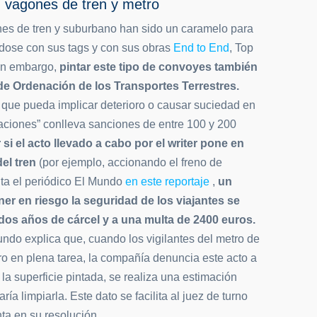
en vagones de tren y metro
es de tren y suburbano han sido un caramelo para
iéndose con sus tags y con sus obras
End to End
, Top
Sin embargo,
pintar este tipo de convoyes también
de Ordenación de los Transportes Terrestres.
a que pueda implicar deterioro o causar suciedad en
taciones” conlleva sanciones de entre 100 y 200
si el acto llevado a cabo por el writer pone en
del tren
(por ejemplo, accionando el freno de
ta el periódico El Mundo
en este reportaje
,
un
er en riesgo la seguridad de los viajantes se
dos años de cárcel y a una multa de 2400 euros.
ndo explica que, cuando los vigilantes del metro de
ro en plena tarea, la compañía denuncia este acto a
e la superficie pintada, se realiza una estimación
ía limpiarla. Este dato se facilita al juez de turno
ta en su resolución.