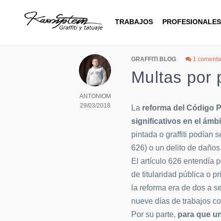
Blog
TRABAJOS
PROFESIONALES
GRAFFITI BLOG
1 comenta
Multas por p
ANTONIOM
29/03/2018
La
reforma del Código P
significativos en el ámbi
pintada o graffiti podían 
626) o un delito de daños 
El artículo 626 entendía 
de titularidad pública o p
la reforma era de dos a s
nueve días de trabajos co
Por su parte,
para que un