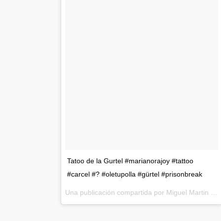
Tatoo de la Gurtel #marianorajoy #tattoo
#carcel #? #oletupolla #gürtel #prisonbreak
Una publicación compartida por
Miguel Martin Puivecino